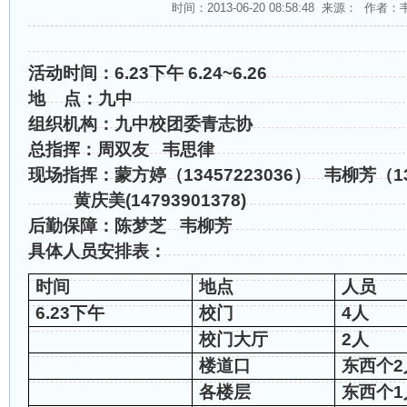
时间：2013-06-20 08:58:48 来源： 作
活动时间：
6.23
下午
6.24~6.26
地
点：九中
组织机构：九中校团委青志协
总
指
挥：周双友
韦思律
现场指挥：蒙方婷（
13457223036
）
韦柳芳（
1
黄庆美
(14793901378)
后勤保障：陈梦芝
韦柳芳
具体人员安排表：
时间
地点
人员
6.23
下午
校门
4
人
校门大厅
2
人
楼道口
东西个
2
各楼层
东西个
1