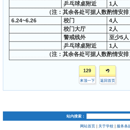
乒乓球桌附近
1
人
（注：其余各处可据人数酌情安排
6.24~6.26
校门
4
人
校门大厅
2
人
警戒线外
至少
5
人
乒乓球桌附近
1
人
（注：其余各处可据人数酌情安排
129
来顶一下
返回首页
站内搜索：
网站首页
|
关于学校
|
服务条