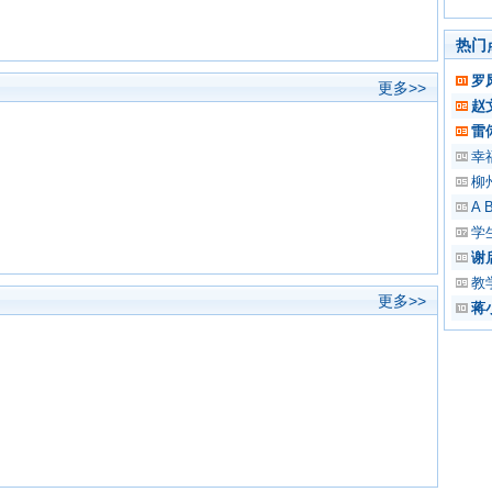
热门
罗
更多>>
赵
雷
幸
柳
A B
学
谢
教
更多>>
蒋