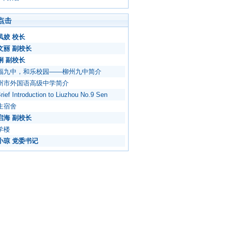
点击
凤姣 校长
文丽 副校长
俐 副校长
福九中，和乐校园——柳州九中简介
州市外国语高级中学简介
rief Introduction to Liuzhou No.9 Sen
生宿舍
启海 副校长
学楼
小琼 党委书记