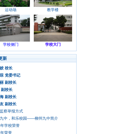
运动场
教学楼
学校侧门
学校大门
更新
姣 校长
琼 党委书记
丽 副校长
 副校长
海 副校长
友 副校长
监察举报方式
九中，和乐校园——柳州九中简介
13年学校荣誉
12年荣誉