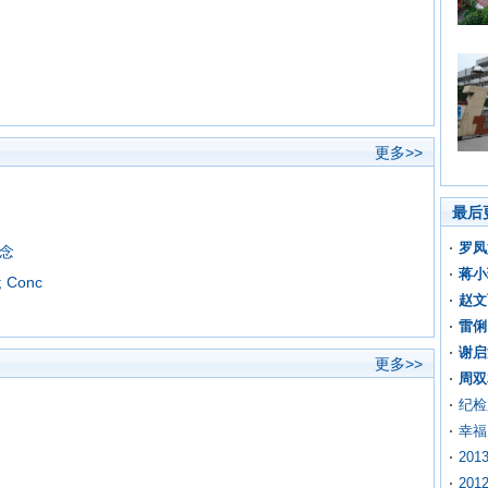
更多>>
最后
罗凤
念
蒋小
; Conc
赵文
雷俐
谢启
更多>>
周双
纪检
幸福
20
20