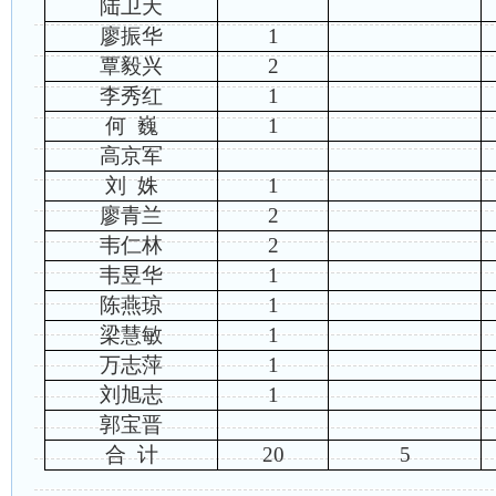
陆卫天
廖振华
1
覃毅兴
2
李秀红
1
何
巍
1
高京军
刘
姝
1
廖青兰
2
韦仁林
2
韦昱华
1
陈燕琼
1
梁慧敏
1
万志萍
1
刘旭志
1
郭宝晋
合
计
20
5